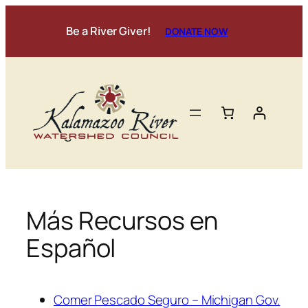
Skip
to
Be a River Giver!
DONATE NOW
content
Más Recursos en
Español
Comer Pescado Seguro – Michigan Gov.