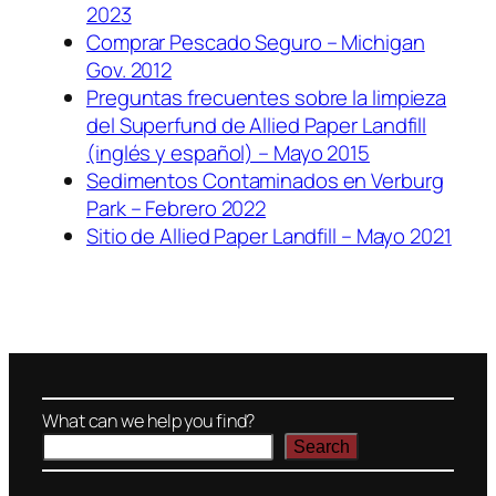
2023
Comprar Pescado Seguro – Michigan
Gov. 2012
Preguntas frecuentes sobre la limpieza
del Superfund de Allied Paper Landfill
(inglés y español) – Mayo 2015
Sedimentos Contaminados en Verburg
Park – Febrero 2022
Sitio de Allied Paper Landfill – Mayo 2021
What can we help you find?
Search